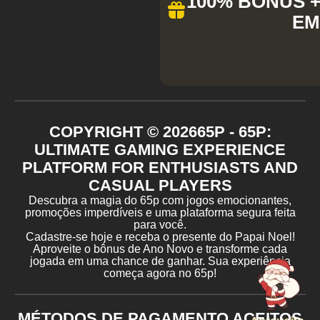
100% BÔNUS + 
EM
COPYRIGHT ©
2026
65P - 65P:
ULTIMATE GAMING EXPERIENCE
PLATFORM FOR ENTHUSIASTS AND
CASUAL PLAYERS
Descubra a magia do 65p com jogos emocionantes,
promoções imperdíveis e uma plataforma segura feita
para você.
Cadastre-se hoje e receba o presente do Papai Noel!
Aproveite o bônus de Ano Novo e transforme cada
jogada em uma chance de ganhar. Sua experiência
começa agora no 65p!
MÉTODOS DE PAGAMENTO ACEITOS