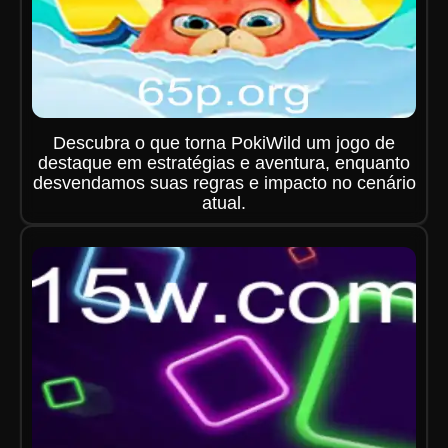
Descubra o que torna PokiWild um jogo de
destaque em estratégias e aventura, enquanto
desvendamos suas regras e impacto no cenário
atual.