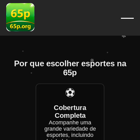
❄
❄
❄
❄
❄
❄
❄
❄
Por que escolher esportes na
❄
65p
❄
❄
❄
⚽
❄
Cobertura
Completa
Acompanhe uma
grande variedade de
esportes, incluindo