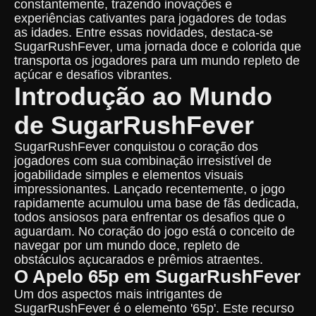
constantemente, trazendo inovações e
experiências cativantes para jogadores de todas
as idades. Entre essas novidades, destaca-se
SugarRushFever, uma jornada doce e colorida que
transporta os jogadores para um mundo repleto de
açúcar e desafios vibrantes.
Introdução ao Mundo
de SugarRushFever
SugarRushFever conquistou o coração dos
jogadores com sua combinação irresistível de
jogabilidade simples e elementos visuais
impressionantes. Lançado recentemente, o jogo
rapidamente acumulou uma base de fãs dedicada,
todos ansiosos para enfrentar os desafios que o
aguardam. No coração do jogo está o conceito de
navegar por um mundo doce, repleto de
obstáculos açucarados e prêmios atraentes.
O Apelo 65p em SugarRushFever
Um dos aspectos mais intrigantes de
SugarRushFever é o elemento '65p'. Este recurso