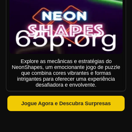
Explore as mecânicas e estratégias do
NeonShapes, um emocionante jogo de puzzle
que combina cores vibrantes e formas
intrigantes para oferecer uma experiência
desafiadora e envolvente.
Jogue Agora e Descubra Surpresas