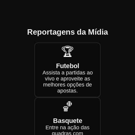
Reportagens da Mídia
🏆
Futebol
Assista a partidas ao
vivo e aproveite as
melhores opções de
apostas.
🏀
Basquete
Entre na ação das
quadras com