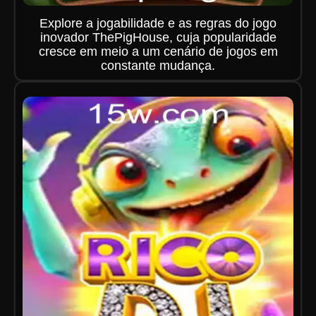
Explore a jogabilidade e as regras do jogo
inovador ThePigHouse, cuja popularidade
cresce em meio a um cenário de jogos em
constante mudança.