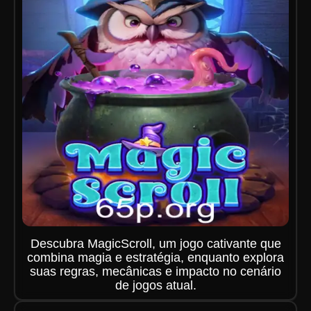
Descubra MagicScroll, um jogo cativante que
combina magia e estratégia, enquanto explora
suas regras, mecânicas e impacto no cenário
de jogos atual.