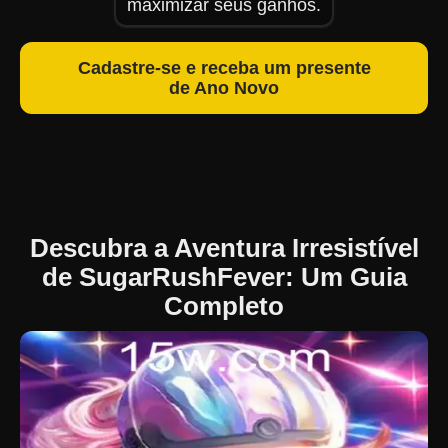
maximizar seus ganhos.
Cadastre-se e receba um presente
de Ano Novo
Descubra a Aventura Irresistível
de SugarRushFever: Um Guia
Completo