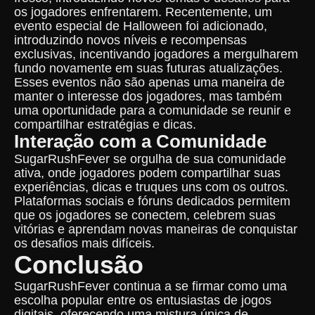
os jogadores enfrentarem. Recentemente, um
evento especial de Halloween foi adicionado,
introduzindo novos níveis e recompensas
exclusivas, incentivando jogadores a mergulharem
fundo novamente em suas futuras atualizações.
Esses eventos não são apenas uma maneira de
manter o interesse dos jogadores, mas também
uma oportunidade para a comunidade se reunir e
compartilhar estratégias e dicas.
Interação com a Comunidade
SugarRushFever se orgulha de sua comunidade
ativa, onde jogadores podem compartilhar suas
experiências, dicas e truques uns com os outros.
Plataformas sociais e fóruns dedicados permitem
que os jogadores se conectem, celebrem suas
vitórias e aprendam novas maneiras de conquistar
os desafios mais difíceis.
Conclusão
SugarRushFever continua a se firmar como uma
escolha popular entre os entusiastas de jogos
digitais, oferecendo uma mistura única de