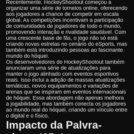
Recentemente, HockeyShootout começou a
organizar uma série de torneios online, oferecendo
aos jogadores a chance de competir em escala
global. As competições incentivam a participação
de comunidades de jogadores de todo o mundo,
promovendo interação e rivalidade saudável. Com
uma crescente base de fãs, o jogo não só está
criando novas estrelas no cenário do eSports, mas
também está introduzindo pessoas ao fascinante
mundo do hóquei.
Os desenvolvedores do HockeyShootout também
anunciaram uma série de atualizações para
manter o jogo alinhado com eventos esportivos
reais. Isso inclui a adição de massas atualizações
temáticas, novos equipamentos e variações de
arenas que se inspiram em eventos internacionais
de hóquei. Essa abordagem não apenas melhora
a jogabilidade, mas também conecta os jogadores
ao mundo real do hóquei, criando um vínculo entre
o digital e o físico.
Impacto da Palvra-