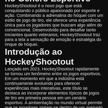
HockeyShootout é o novo jogo que está
conquistando o público apaixonado por esporte e
ação. Combinando a adrenalina do hóquei com um
estilo de jogo de tiro, ele oferece uma experiência
única para os jogadores que buscam algo além do
convencional. Desenvolvido para desafiar tanto
iniciantes quanto veteranos, HockeyShootout traz
para a tela a sensação de emoção e estratégia do
rinque de hóquei.
Introdução ao
HockeyShootout
Lançado em 2023, HockeyShootout rapidamente
se tornou um fenômeno entre os jogos esportivos.
Em um momento em que a indústria está
continuamente evoluindo para oferecer
experiências mais interativas, este título se
destaca ao incorporar elementos típicos de jogos
de tiro em primeira pessoa em um cenário
esportivo. A ambientação no mundo virtual permite
que os jogadores sintam-se dentro de um animado