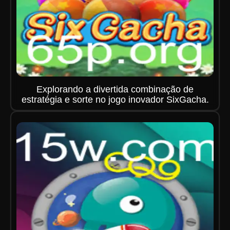
Explorando a divertida combinação de
estratégia e sorte no jogo inovador SixGacha.