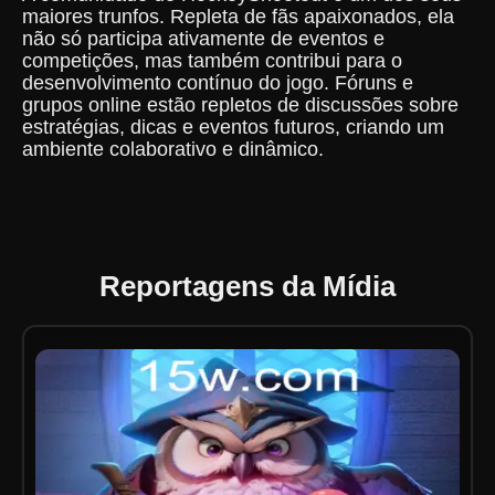
maiores trunfos. Repleta de fãs apaixonados, ela
não só participa ativamente de eventos e
competições, mas também contribui para o
desenvolvimento contínuo do jogo. Fóruns e
grupos online estão repletos de discussões sobre
estratégias, dicas e eventos futuros, criando um
ambiente colaborativo e dinâmico.
Reportagens da Mídia