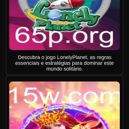
Descubra o jogo LonelyPlanet, as regras
essenciais e estratégias para dominar este
mundo solitário.