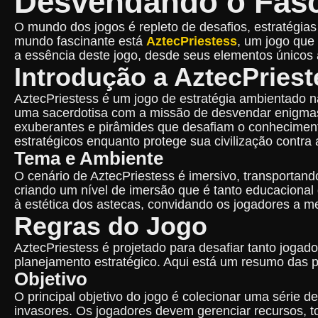
Desvendando o Fascí
O mundo dos jogos é repleto de desafios, estratégias
mundo fascinante está
AztecPriestess
, um jogo que
a essência deste jogo, desde seus elementos únicos 
Introdução a AztecPriest
AztecPriestess é um jogo de estratégia ambientado n
uma sacerdotisa com a missão de desvendar enigmas 
exuberantes e pirâmides que desafiam o conhecimento 
estratégicos enquanto protege sua civilização contra
Tema e Ambiente
O cenário de AztecPriestess é imersivo, transportan
criando um nível de imersão que é tanto educacional 
à estética dos astecas, convidando os jogadores a mer
Regras do Jogo
AztecPriestess é projetado para desafiar tanto jogad
planejamento estratégico. Aqui está um resumo das pr
Objetivo
O principal objetivo do jogo é colecionar uma série d
invasores. Os jogadores devem gerenciar recursos, to