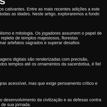
s
s cativantes. Entre as mais recentes adições a este
todas as idades. Neste artigo, exploraremos a fundo
bolismo e mitologia. Os jogadores assumem o papel de
epleto de templos majestosos, florestas
nar artefatos sagrados e superar desafios
agens digitais são renderizadas com precisão,
dos templos até os ornamentos da sacerdotisa, é fiel
.
gras acessível, mas que exige pensamento crítico e
 o desenvolvimento da civilização e as defesas contra
 de sua jornada.