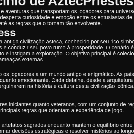
nio de AztecPriestes
 e aventuras que transportam os jogadores para universo
 desperta curiosidade e emoção entre os entusiastas de 
até as regras que o tornam tão envolvente.
ess
a antiga civilização asteca, conhecido por seu rico sim
e conduzir seu povo rumo à prosperidade. O cenário é r
e instigam a exploração. O objetivo principal é colecio
 ameaças externas.
do os jogadores a um mundo antigo e enigmático. As pais
quanto emocionante. Cada detalhe, desde a arquitetura 
gulharem na história e cultura desta civilização icônica
ores iniciantes quanto veteranos, com um conjunto de re
incipais regras que orientam a experiência de jogo.
e artefatos sagrados enquanto mantém o equilíbrio entre
mar decisões estratégicas e resolver mistérios ao longo