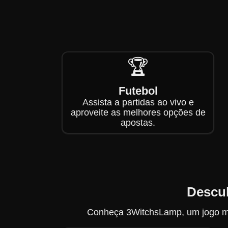
🏆
Futebol
Assista a partidas ao vivo e
aproveite as melhores opções de
apostas.
Descu
Conheça 3WitchsLamp, um jogo mist