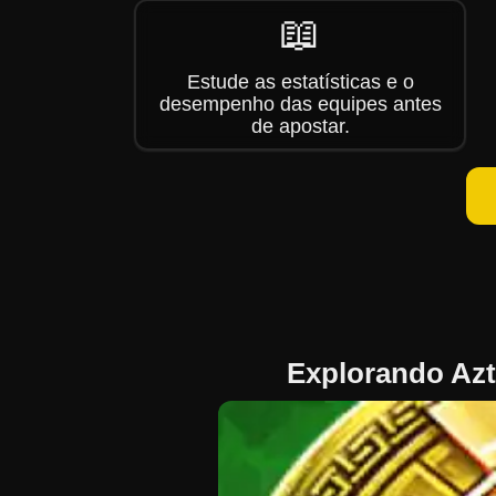
📖
Estude as estatísticas e o
desempenho das equipes antes
de apostar.
Explorando Az