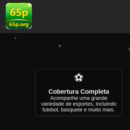
❄
⚽
❄
Cobertura Completa
Acompanhe uma grande
variedade de esportes, incluindo
futebol, basquete e muito mais.