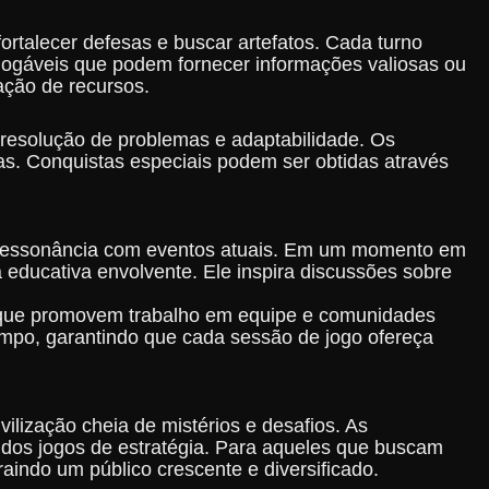
ortalecer defesas e buscar artefatos. Cada turno
jogáveis que podem fornecer informações valiosas ou
ração de recursos.
resolução de problemas e adaptabilidade. Os
s. Conquistas especiais podem ser obtidas através
a ressonância com eventos atuais. Em um momento em
educativa envolvente. Ele inspira discussões sobre
ue promovem trabalho em equipe e comunidades
empo, garantindo que cada sessão de jogo ofereça
lização cheia de mistérios e desafios. As
 dos jogos de estratégia. Para aqueles que buscam
indo um público crescente e diversificado.