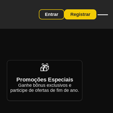
❄
Entrar
Registrar
❄
❄
🎁
Promoções Especiais
Ganhe bônus exclusivos e
participe de ofertas de fim de ano.