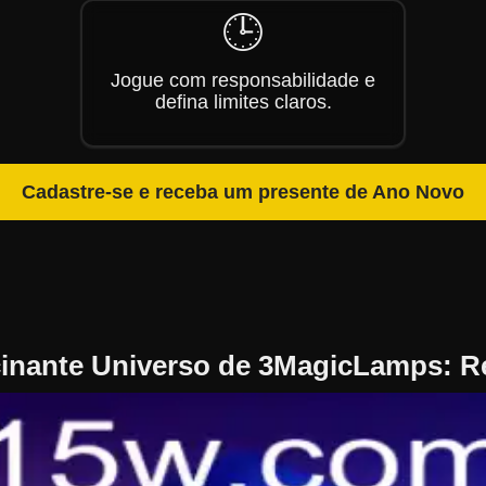
🕒
Jogue com responsabilidade e
defina limites claros.
Cadastre-se e receba um presente de Ano Novo
inante Universo de 3MagicLamps: Re