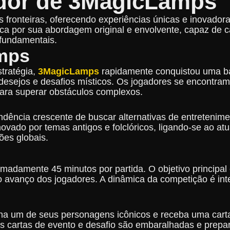
dor de 3MagicLamps
fronteiras, oferecendo experiências únicas e inovador
a por sua abordagem original e envolvente, capaz de ca
 fundamentais.
mps
tratégia,
3MagicLamps
rapidamente conquistou uma ba
s, desejos e desafios místicos. Os jogadores se encont
ara superar obstáculos complexos.
ncia crescente de buscar alternativas de entreteniment
vado por temas antigos e folclóricos, ligando-se ao atua
es globais.
imadamente 45 minutos por partida. O objetivo principa
 avanço dos jogadores. A dinâmica da competição é inte
ha um de seus personagens icônicos e receba uma carta
as cartas de evento e desafio são embaralhadas e prep