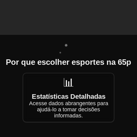
❄
❄
❄
Por que escolher esportes na 65p
❄
📊
❄
Estatísticas Detalhadas
Acesse dados abrangentes para
ajudá-lo a tomar decisões
informadas.