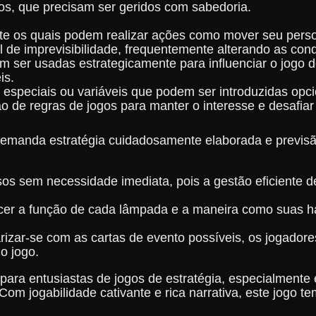
dos, que precisam ser geridos com sabedoria.
te os quais podem realizar ações como mover seu person
 de imprevisibilidade, frequentemente alterando as con
 ser usadas estrategicamente para influenciar o jogo d
is.
 especiais ou variáveis que podem ser introduzidas opc
ção de regras de jogos para manter o interesse e desafia
emanda estratégia cuidadosamente elaborada e previsã
sos sem necessidade imediata, pois a gestão eficiente d
r a função de cada lâmpada e a maneira como suas ha
rizar-se com as cartas de evento possíveis, os jogadore
o jogo.
 para entusiastas de jogos de estratégia, especialment
 Com jogabilidade cativante e rica narrativa, este jogo 