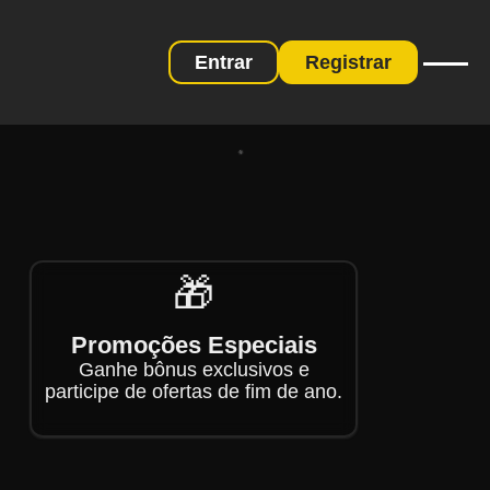
❄
Entrar
Registrar
❄
❄
❄
❄
🎁
Promoções Especiais
Ganhe bônus exclusivos e
participe de ofertas de fim de ano.