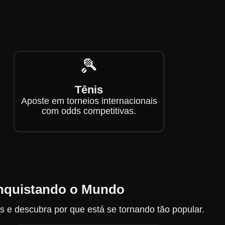
🎾
Tênis
Aposte em torneios internacionais
com odds competitivas.
nquistando o Mundo
s e descubra por que está se tornando tão popular.