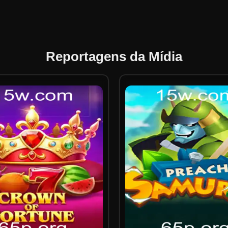
Reportagens da Mídia