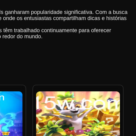
els ganharam popularidade significativa. Com a busca
e onde os entusiastas compartilham dicas e histórias
ls têm trabalhado continuamente para oferecer
o redor do mundo.