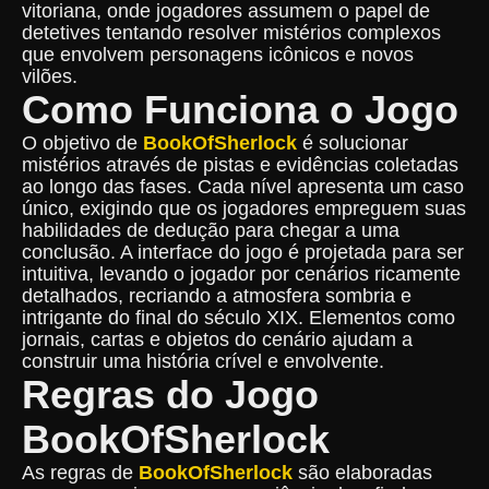
vitoriana, onde jogadores assumem o papel de
detetives tentando resolver mistérios complexos
que envolvem personagens icônicos e novos
vilões.
Como Funciona o Jogo
O objetivo de
BookOfSherlock
é solucionar
mistérios através de pistas e evidências coletadas
ao longo das fases. Cada nível apresenta um caso
único, exigindo que os jogadores empreguem suas
habilidades de dedução para chegar a uma
conclusão. A interface do jogo é projetada para ser
intuitiva, levando o jogador por cenários ricamente
detalhados, recriando a atmosfera sombria e
intrigante do final do século XIX. Elementos como
jornais, cartas e objetos do cenário ajudam a
construir uma história crível e envolvente.
Regras do Jogo
BookOfSherlock
As regras de
BookOfSherlock
são elaboradas