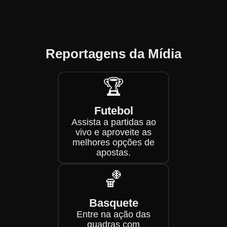
Reportagens da Mídia
🏆
Futebol
Assista a partidas ao
vivo e aproveite as
melhores opções de
apostas.
🏀
Basquete
Entre na ação das
quadras com