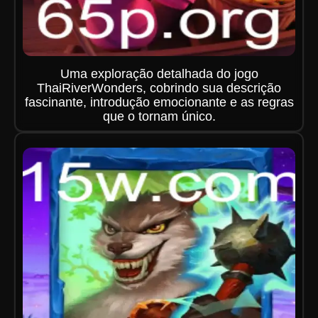
Uma exploração detalhada do jogo
ThaiRiverWonders, cobrindo sua descrição
fascinante, introdução emocionante e as regras
que o tornam único.