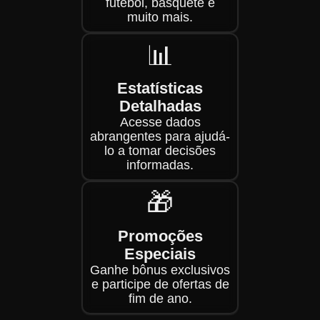
futebol, basquete e
muito mais.
📊
Estatísticas
Detalhadas
Acesse dados
abrangentes para ajudá-
lo a tomar decisões
informadas.
🎁
Promoções
Especiais
Ganhe bônus exclusivos
e participe de ofertas de
fim de ano.