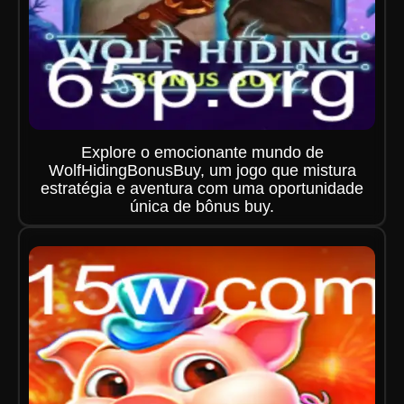
Explore o emocionante mundo de
WolfHidingBonusBuy, um jogo que mistura
estratégia e aventura com uma oportunidade
única de bônus buy.