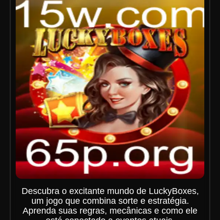
Descubra o excitante mundo de LuckyBoxes,
um jogo que combina sorte e estratégia.
Aprenda suas regras, mecânicas e como ele