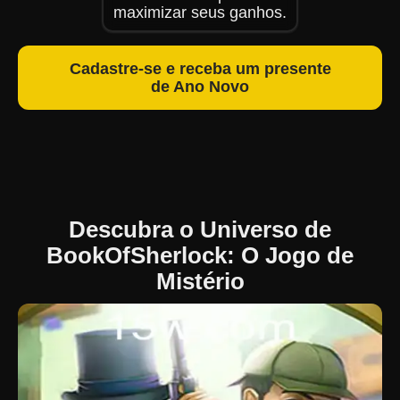
maximizar seus ganhos.
Cadastre-se e receba um presente
de Ano Novo
Descubra o Universo de
BookOfSherlock: O Jogo de
Mistério